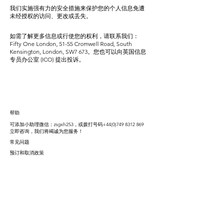
我们实施强有力的安全措施来保护您的个人信息免遭
未经授权的访问、更改或丢失。
如需了解更多信息或行使您的权利，请联系我们：
Fifty One London, 51-55 Cromwell Road, South
Kensington, London, SW7 673。您也可以向英国信息
专员办公室 (ICO) 提出投诉。
帮助
可添加小助理微信：zsgxh253，或拨打号码+44(0)749
8312 869
立即咨询，我们将竭诚为您服务！
常见问题
预订和取消政策
房型一览
单人套房
定制套房
跃层套房