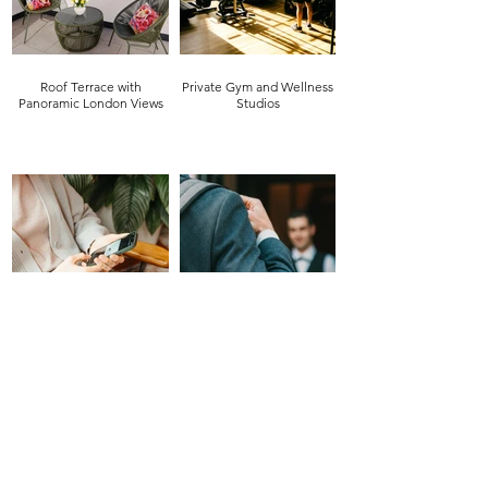
Roof Terrace with
Private Gym and Wellness
Panoramic London Views
Studios
High‑Speed WiFi
24-Hour Reception and
Throughout the Building
Concierge Service